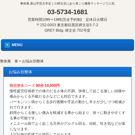
整体庵 泰は学芸大学近くの碑文谷にあり肩こり腰痛マッサージで人気
03-5734-1681
営業時間10時〜19時(完全予約制) 定休日火曜日
〒152-0003 東京都目黒区碑文谷5-7-2
GREY Bldg. 碑文谷 702号室
MENU
整体庵 泰
>
お悩み別整体
お悩み別整体
難病整体コース
90分 10,000円
慢性疲労症候群での体のだるさ体の不調、併発して起こる激しい頭痛や
痛みからくる不眠だるさなどにも対応できます。
パーキンソン病からくる歩行困難や手足の動かし辛さが少しづつ軽減さ
れて行きます。
斜脛からくる激しい痛みを軽減する事から始まり、徐々に動きやすくす
る事が可能です。
メニエール病でよく起こる天井がグルグル回る、目眩、吐き気などが楽
になります。
上記以外の症状でも対応しております。